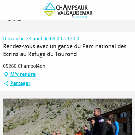
Aller
Page d’accueil
au
Rendez-vous avec un garde du Parc national des Ecrins au Refuge du
contenu
Tourond
principal
Dimanche 23 août de 09:00 à 12:00
Rendez-vous avec un garde du Parc national des
Ecrins au Refuge du Tourond
05260 Champoléon
M'y rendre
Partager