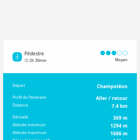
Pédestre
Moyen
2h 30min
Informations pratiques
Départ
Champoléon
Profil de l’itinéraire
Aller / retour
Distance
7.4 km
Dénivelé
369 m
Altitude minimum
1294 m
Altitude maximum
1686 m