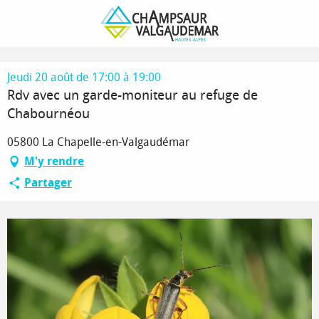
Aller
Page d’accueil
au
Rdv avec un garde-moniteur au refuge de Chabournéou
contenu
principal
Jeudi 20 août de 17:00 à 19:00
Rdv avec un garde-moniteur au refuge de
Chabournéou
05800 La Chapelle-en-Valgaudémar
M'y rendre
Partager