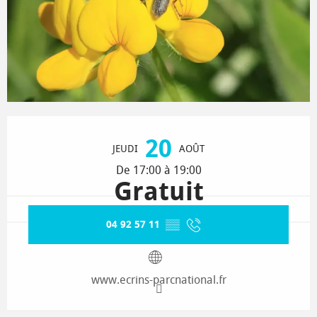
Ouverture et coordonnées
20
JEUDI
AOÛT
De 17:00 à 19:00
Gratuit
04 92 57 11
▒▒
www.ecrins-parcnational.fr