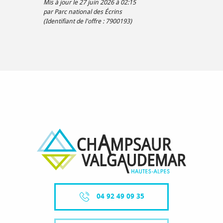
Mis à jour le 27 juin 2026 à 02:15
par Parc national des Écrins
(Identifiant de l'offre :
7900193
)
04 92 49 09 35