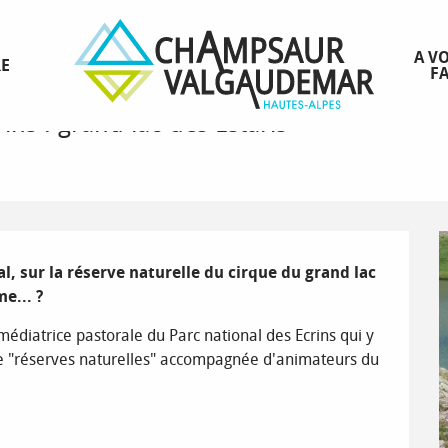
lac des Estaris
A VO
RE
FA
ins : grand lac des Estaris
, sur la réserve naturelle du cirque du grand lac 
me... ?
médiatrice pastorale du Parc national des Ecrins qui y 
e "réserves naturelles" accompagnée d'animateurs du 