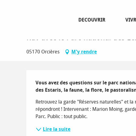
Aller
Page d’accueil
Rdv avec le Parc national des Ecrins : grand 
au
contenu
DECOUVRIR
VIV
principal
Lundi 10 août de 11:00 à 16:00
Rdv avec le Parc national des Ecr
05170 Orcières
M'y rendre
Description
Vous avez des questions sur le parc national
des Estaris, la faune, la flore, le pastoralis
Retrouvez la garde "Réserves naturelles" et la 
répondront ! Intervenant : Marion Moing, gard
Parc. Public : tout public.
Lire la suite