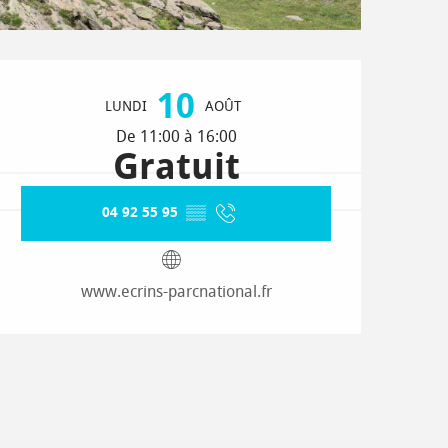
Ouverture et coordonnées
10
LUNDI
AOÛT
De 11:00 à 16:00
Gratuit
04 92 55 95
▒▒
www.ecrins-parcnational.fr