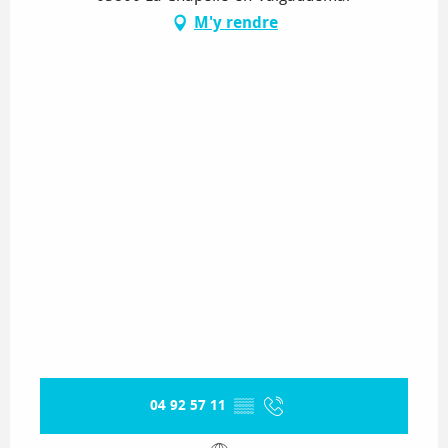
M'y rendre
04 92 57 11
▒▒