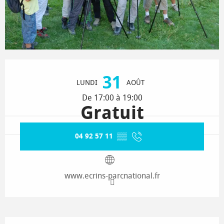
Ouverture et coordonnées
31
LUNDI
AOÛT
De 17:00 à 19:00
Gratuit
04 92 57 11
▒▒
www.ecrins-parcnational.fr
Description