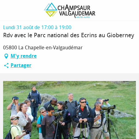
Aller
Page d’accueil
Rdv avec le Parc national des Ecrins au Gioberney
au
contenu
principal
Lundi 31 août de 17:00 à 19:00
Rdv avec le Parc national des Ecrins au Gioberney
05800 La Chapelle-en-Valgaudémar
M'y rendre
Partager