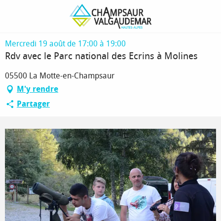
Aller
Page d’accueil
Rdv avec le Parc national des Ecrins à Molines
au
contenu
principal
Mercredi 19 août de 17:00 à 19:00
Rdv avec le Parc national des Ecrins à Molines
05500 La Motte-en-Champsaur
M'y rendre
Partager