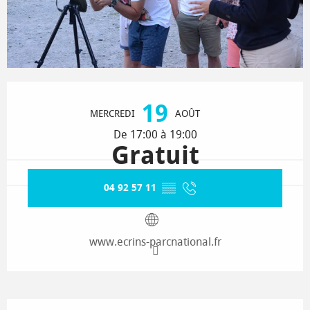
Ouverture et coordonnées
19
MERCREDI
AOÛT
De 17:00 à 19:00
Gratuit
04 92 57 11
▒▒
www.ecrins-parcnational.fr
Description