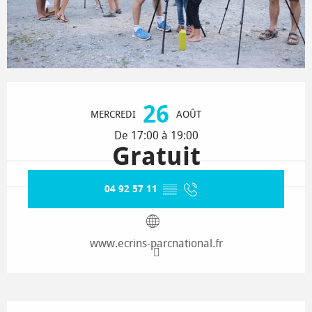
Ouverture et coordonnées
26
MERCREDI
AOÛT
De 17:00 à 19:00
Gratuit
04 92 57 11
▒▒
www.ecrins-parcnational.fr
Description