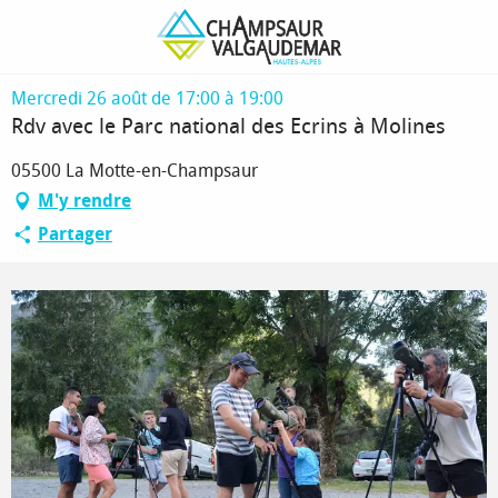
Aller
Page d’accueil
Rdv avec le Parc national des Ecrins à Molines
au
contenu
principal
Mercredi 26 août de 17:00 à 19:00
Rdv avec le Parc national des Ecrins à Molines
05500 La Motte-en-Champsaur
M'y rendre
Partager