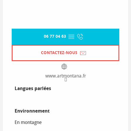
06 77 04 63
▒▒
CONTACTEZ-NOUS
www.artmontana.fr
Langues parlées
Langues parlées
Environnement
Environnement
En montagne