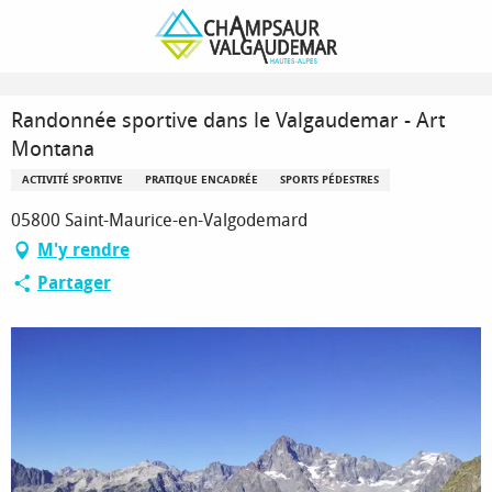
Aller
Page d’accueil
au
Randonnée sportive dans le Valgaudemar - Art Montana
contenu
principal
Randonnée sportive dans le Valgaudemar - Art
Montana
ACTIVITÉ SPORTIVE
PRATIQUE ENCADRÉE
SPORTS PÉDESTRES
05800 Saint-Maurice-en-Valgodemard
M'y rendre
Partager