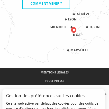
COMMENT VENIR ?
MENTIONS LÉGALES
PRO & PRESSE
Avec le concours de l'Union Européenne. L'Europe s'engage sur le Massif Alpin avec le fond
Européen de Développement Régional. Co-financé par le Conseil Régional Provence-Alpes-Côte
Gestion des préférences sur les cookies
d'Azur et l'Etat, Commissariat Général des Territoires - FNADT - CIMA
Ce site web active par défaut des cookies pour des outils de
mesure d'audience et des fonctionnalités anonymes. Vous