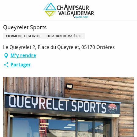
Aller
Page d’accueil
Queyrelet Sports
au
contenu
principal
Queyrelet Sports
COMMERCE ET SERVICE
LOCATION DE MATÉRIEL
Le Queyrelet 2, Place du Queyrelet, 05170 Orcières
M'y rendre
Partager