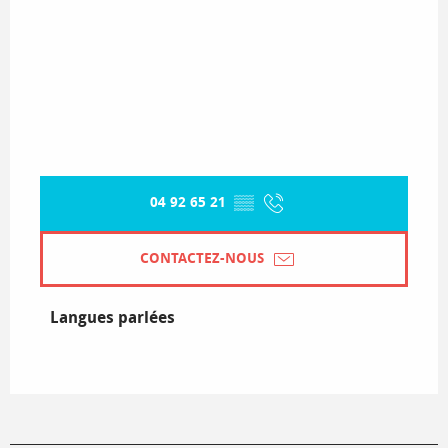
04 92 65 21
▒▒
CONTACTEZ-NOUS
Langues parlées
Langues parlées