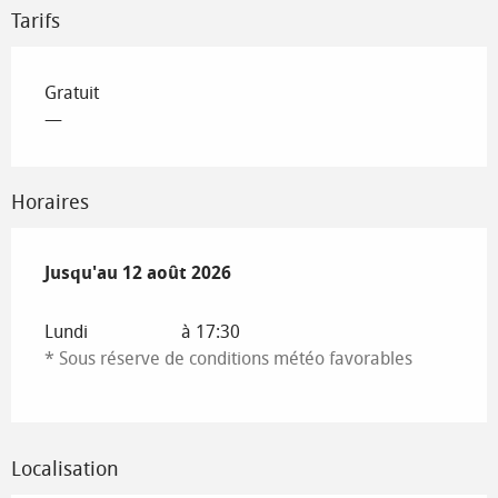
Tarifs
Gratuit
—
Horaires
Du
Jusqu'au
4 juillet 2026
12 août 2026
au
12 août 2026
Lundi
à 17:30
* Sous réserve de conditions météo favorables
Localisation