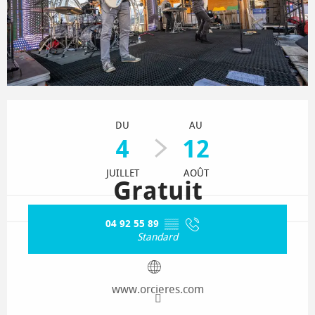
Ouverture et coordonnées
DU
AU
4
12
JUILLET
AOÛT
Gratuit
04 92 55 89
▒▒
Standard
www.orcieres.com