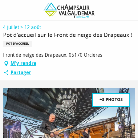
Aller
Page d’accueil
Pot d'accueil sur le Front de neige des Drapeaux !
au
contenu
principal
4 juillet > 12 août
Pot d'accueil sur le Front de neige des Drapeaux !
POT D'ACCUEIL
Front de neige des Drapeaux, 05170 Orcières
M'y rendre
Partager
+3 PHOTOS