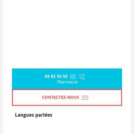
04 92 50 53
▒▒
Pharmacie
CONTACTEZ-NOUS
Langues parlées
Langues parlées