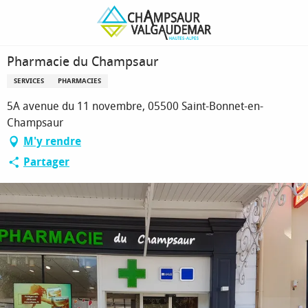
Aller
Page d’accueil
Pharmacie du Champsaur
au
contenu
principal
Pharmacie du Champsaur
SERVICES
PHARMACIES
5A avenue du 11 novembre, 05500 Saint-Bonnet-en-
Champsaur
M'y rendre
Partager