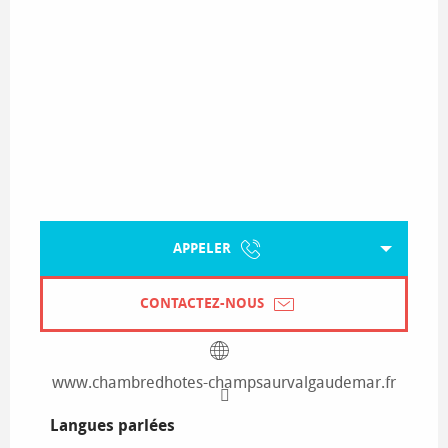
APPELER
CONTACTEZ-NOUS
www.chambredhotes-champsaurvalgaudemar.fr
Langues parlées
Langues parlées