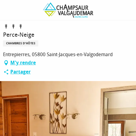
Aller
Page d’accueil
Perce-Neige
au
contenu
principal
Perce-Neige
CHAMBRES D'HÔTES
Entrepierres, 05800 Saint-Jacques-en-Valgodemard
M'y rendre
Partager