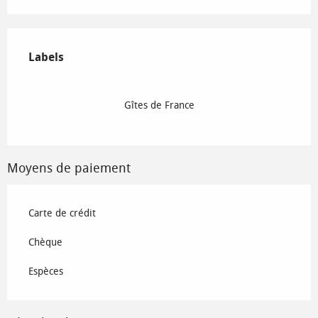
Offres de prestations
Labels
Labels
Gîtes de France
Moyens de paiement
Carte de crédit
Chèque
Espèces