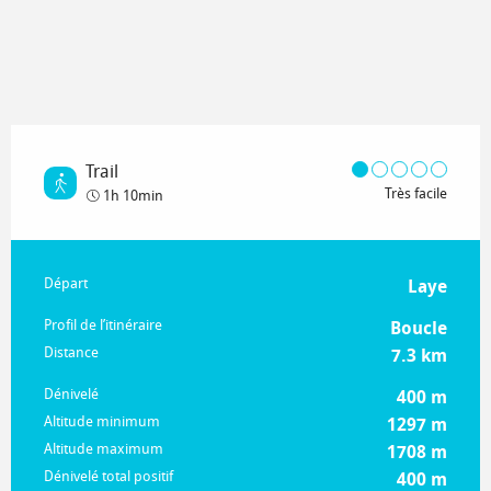
Trail
Très facile
1h 10min
Informations pratiques
Départ
Laye
Profil de l’itinéraire
Boucle
Distance
7.3 km
Dénivelé
400 m
Altitude minimum
1297 m
Altitude maximum
1708 m
Dénivelé total positif
400 m