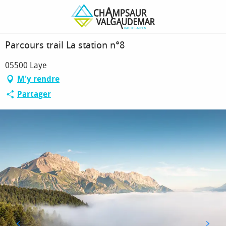
Aller
Page d’accueil
Parcours trail La station n°8
au
contenu
principal
Parcours trail La station n°8
05500 Laye
M'y rendre
Partager