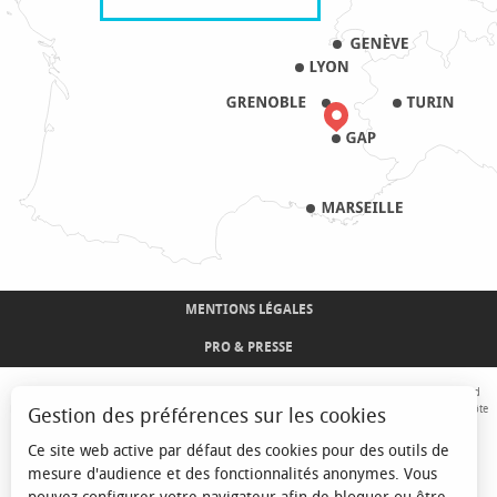
MENTIONS LÉGALES
PRO & PRESSE
Avec le concours de l'Union Européenne. L'Europe s'engage sur le Massif Alpin avec le fond
Européen de Développement Régional. Co-financé par le Conseil Régional Provence-Alpes-Côte
Gestion des préférences sur les cookies
d'Azur et l'Etat, Commissariat Général des Territoires - FNADT - CIMA
Ce site web active par défaut des cookies pour des outils de
mesure d'audience et des fonctionnalités anonymes. Vous