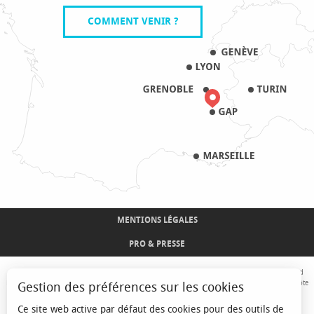
COMMENT VENIR ?
MENTIONS LÉGALES
PRO & PRESSE
Avec le concours de l'Union Européenne. L'Europe s'engage sur le Massif Alpin avec le fond
Européen de Développement Régional. Co-financé par le Conseil Régional Provence-Alpes-Côte
Gestion des préférences sur les cookies
d'Azur et l'Etat, Commissariat Général des Territoires - FNADT - CIMA
Ce site web active par défaut des cookies pour des outils de