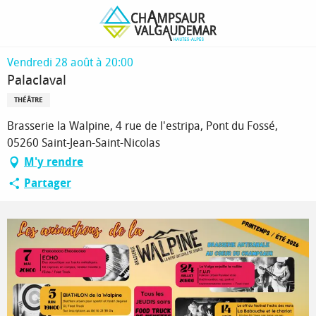
Aller
Page d’accueil
Palaclaval
au
contenu
principal
Vendredi 28 août à 20:00
Palaclaval
THÉÂTRE
Brasserie la Walpine, 4 rue de l'estripa, Pont du Fossé,
05260 Saint-Jean-Saint-Nicolas
M'y rendre
Partager