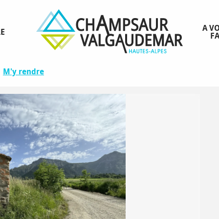
A VO
RE
FA
M'y rendre