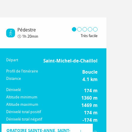
Pédestre
Très facile
1h 20min
Départ
Informations pratiques
Saint-Michel-de-Chaillol
Profil de l’itinéraire
Boucle
Distance
4.1 km
Dénivelé
174 m
Altitude minimum
1360 m
Altitude maximum
1469 m
Dénivelé total positif
174 m
Dénivelé total négatif
-174 m
Documentation
ORATOIRE SAINTE-ANNE, SAINT-