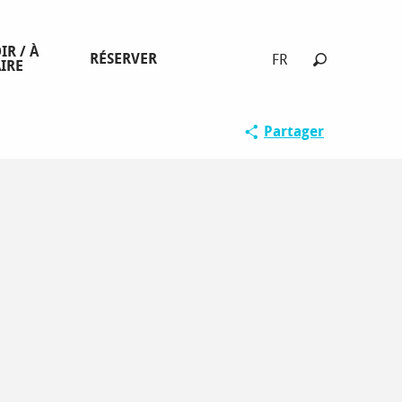
IR / À
RÉSERVER
FR
IRE
Recherche
Spécial fami
Partager