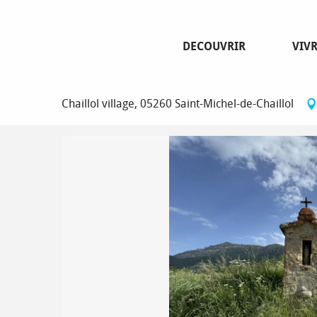
Aller
Page d’accueil
Oratoire Sainte-Anne
au
contenu
DECOUVRIR
VIV
principal
Oratoire Sainte-Anne
Chaillol village, 05260 Saint-Michel-de-Chaillol