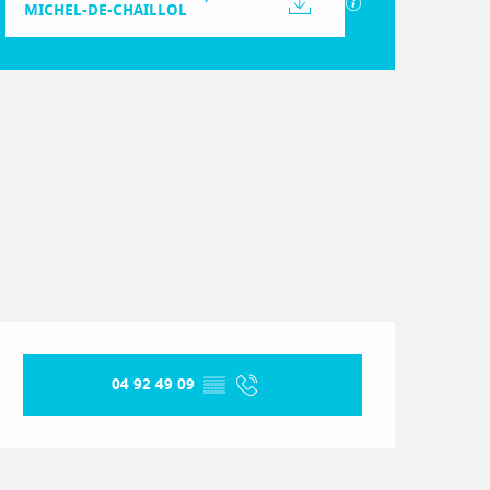
SECTIONS.TOURIS
MICHEL-DE-CHAILLOL
Dénivelé
174 m de Dénivelé
Ouverture et coordonnées
04 92 49 09
▒▒