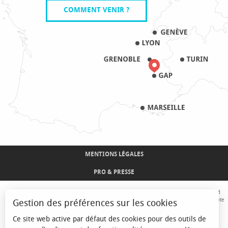
COMMENT VENIR ?
MENTIONS LÉGALES
PRO & PRESSE
Avec le concours de l'Union Européenne. L'Europe s'engage sur le Massif Alpin avec le fond
Européen de Développement Régional. Co-financé par le Conseil Régional Provence-Alpes-Côte
Gestion des préférences sur les cookies
d'Azur et l'Etat, Commissariat Général des Territoires - FNADT - CIMA
Ce site web active par défaut des cookies pour des outils de