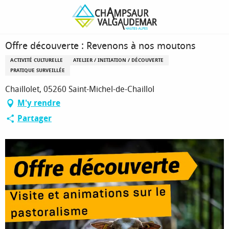
Aller
Page d’accueil
Offre découverte : Revenons à nos moutons
au
contenu
principal
Offre découverte : Revenons à nos moutons
ACTIVITÉ CULTURELLE
ATELIER / INITIATION / DÉCOUVERTE
PRATIQUE SURVEILLÉE
Chaillolet, 05260 Saint-Michel-de-Chaillol
M'y rendre
Partager