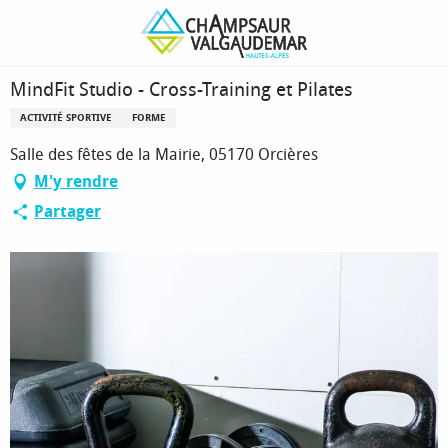
Aller
Page d’accueil
MindFit Studio - Cross-Training et Pilates
au
contenu
principal
MindFit Studio - Cross-Training et Pilates
ACTIVITÉ SPORTIVE
FORME
Salle des fêtes de la Mairie, 05170 Orcières
M'y rendre
Partager