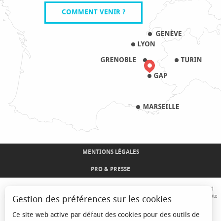
COMMENT VENIR ?
MENTIONS LÉGALES
PRO & PRESSE
Avec le concours de l'Union Européenne. L'Europe s'engage sur le Massif Alpin avec le fond
Européen de Développement Régional. Co-financé par le Conseil Régional Provence-Alpes-Côte
Gestion des préférences sur les cookies
d'Azur et l'Etat, Commissariat Général des Territoires - FNADT - CIMA
Ce site web active par défaut des cookies pour des outils de