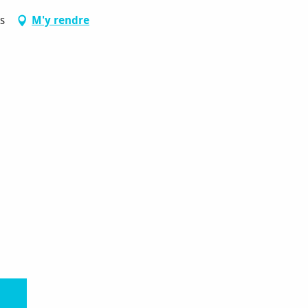
s
M'y rendre