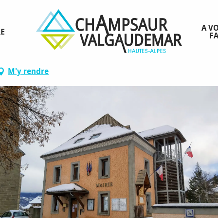
A VO
RE
FA
M'y rendre