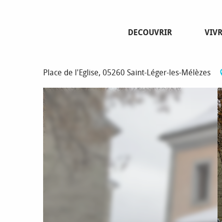
Aller
Page d’accueil
Mairie St Léger-les-Mélèzes
au
contenu
DECOUVRIR
VIV
principal
Mairie St Léger-les-Mélèzes
Place de l'Eglise, 05260 Saint-Léger-les-Mélèzes