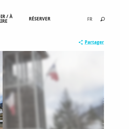
IR / À
RÉSERVER
FR
IRE
Recherche
Partager