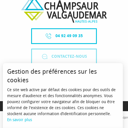
04 92 49 09 35
CONTACTEZ-NOUS
Gestion des préférences sur les
cookies
Ce site web active par défaut des cookies pour des outils de
mesure d'audience et des fonctionnalités anonymes. Vous
pouvez configurer votre navigateur afin de bloquer ou être
MENTIONS LÉGALES
informé de l'existence de ces cookies. Ces cookies ne
stockent aucune information d’identification personnelle.
Avec le concours de l'Union Européenne. L'Europe s'engage sur le Massif Alpin
En savoir plus