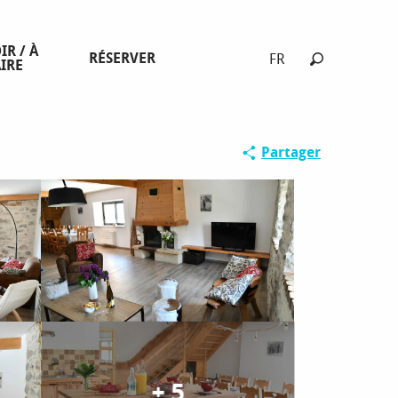
IR / À
RÉSERVER
FR
IRE
Recherche
Partager
+ 5