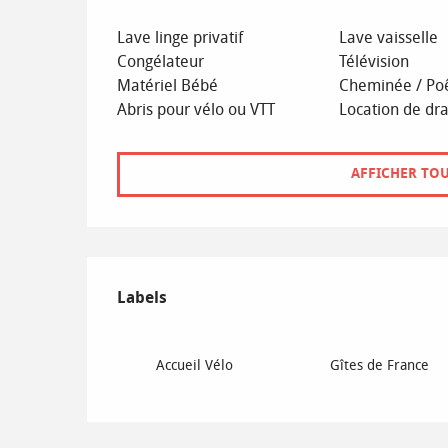
Lave linge privatif
Lave vaisselle
Congélateur
Télévision
Matériel Bébé
Cheminée / Po
Abris pour vélo ou VTT
Location de dr
AFFICHER TOU
Offres de prestations
Labels
Labels
Accueil Vélo
Gîtes de France