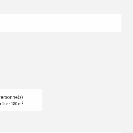
Personne(s)
2
ficie : 180 m