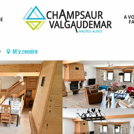
 La Fenéria
A VO
RE
FA
ine - Gîte La Fenéria
e
M'y rendre