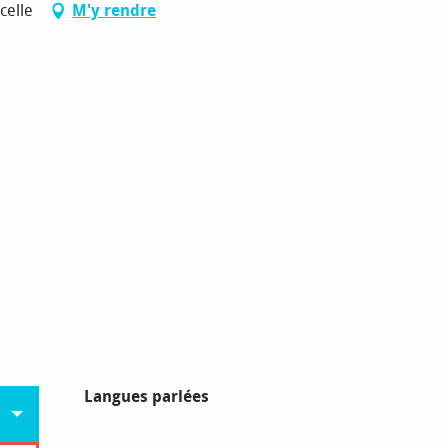
celle
M'y rendre
Langues parlées
Langues parlées