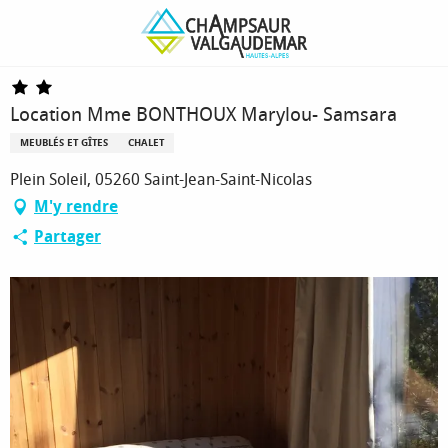
Aller
Page d’accueil
Location Mme BONTHOUX Marylou- Samsara
au
contenu
principal
Location Mme BONTHOUX Marylou- Samsara
MEUBLÉS ET GÎTES
CHALET
Plein Soleil, 05260 Saint-Jean-Saint-Nicolas
M'y rendre
Partager