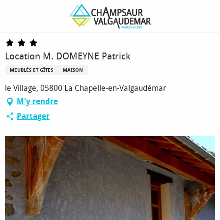
Aller
Page d’accueil
Location M. DOMEYNE Patrick
au
contenu
principal
Location M. DOMEYNE Patrick
MEUBLÉS ET GÎTES
MAISON
le Village, 05800 La Chapelle-en-Valgaudémar
M'y rendre
Partager