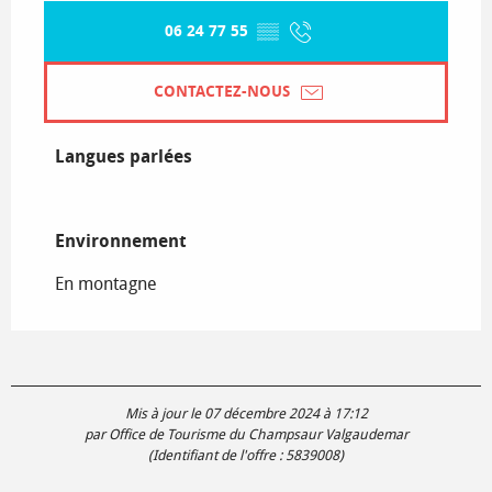
06 24 77 55
▒▒
CONTACTEZ-NOUS
Langues parlées
Langues parlées
Environnement
Environnement
En montagne
Mis à jour le 07 décembre 2024 à 17:12
par Office de Tourisme du Champsaur Valgaudemar
(Identifiant de l'offre :
5839008
)