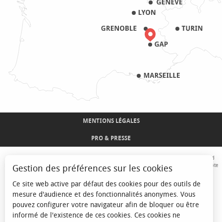
MENTIONS LÉGALES
PRO & PRESSE
Avec le concours de l'Union Européenne. L'Europe s'engage sur le Massif Alpin avec le fond
Européen de Développement Régional. Co-financé par le Conseil Régional Provence-Alpes-Côte
Gestion des préférences sur les cookies
d'Azur et l'Etat, Commissariat Général des Territoires - FNADT - CIMA
Ce site web active par défaut des cookies pour des outils de
mesure d'audience et des fonctionnalités anonymes. Vous
pouvez configurer votre navigateur afin de bloquer ou être
informé de l'existence de ces cookies. Ces cookies ne