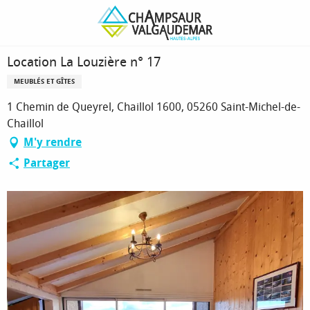
Aller
Page d’accueil
Location La Louzière n° 17
au
contenu
principal
Location La Louzière n° 17
MEUBLÉS ET GÎTES
1 Chemin de Queyrel, Chaillol 1600, 05260 Saint-Michel-de-
Chaillol
M'y rendre
Partager