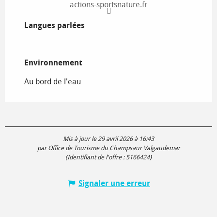
actions-sportsnature.fr
Langues parlées
Langues parlées
Environnement
Environnement
Au bord de l'eau
Mis à jour le 29 avril 2026 à 16:43
par Office de Tourisme du Champsaur Valgaudemar
(Identifiant de l'offre :
5166424
)
Signaler une erreur