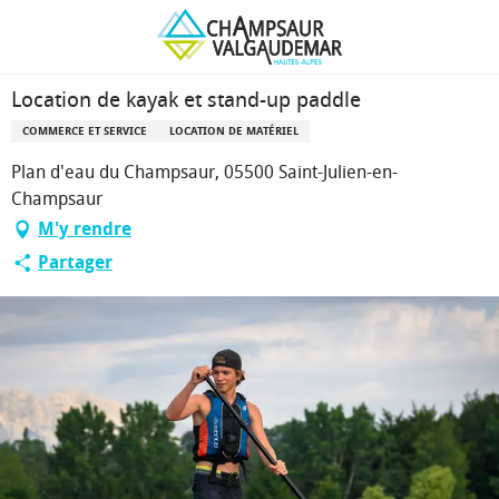
Aller
Page d’accueil
Location de kayak et stand-up paddle
au
contenu
principal
Location de kayak et stand-up paddle
COMMERCE ET SERVICE
LOCATION DE MATÉRIEL
Plan d'eau du Champsaur, 05500 Saint-Julien-en-
Champsaur
M'y rendre
Partager