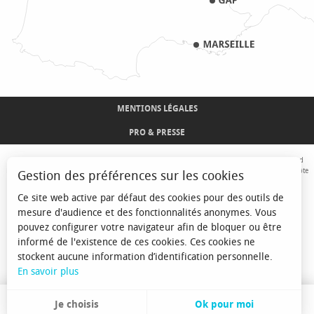
MENTIONS LÉGALES
PRO & PRESSE
Avec le concours de l'Union Européenne. L'Europe s'engage sur le Massif Alpin avec le fond
Européen de Développement Régional. Co-financé par le Conseil Régional Provence-Alpes-Côte
Gestion des préférences sur les cookies
d'Azur et l'Etat, Commissariat Général des Territoires - FNADT - CIMA
Ce site web active par défaut des cookies pour des outils de
mesure d'audience et des fonctionnalités anonymes. Vous
pouvez configurer votre navigateur afin de bloquer ou être
informé de l'existence de ces cookies. Ces cookies ne
stockent aucune information d’identification personnelle.
En savoir plus
Je choisis
Ok pour moi
FR