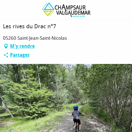
Aller
Page d’accueil
Les rives du Drac n°7
au
contenu
principal
Les rives du Drac n°7
05260 Saint-Jean-Saint-Nicolas
M'y rendre
Partager