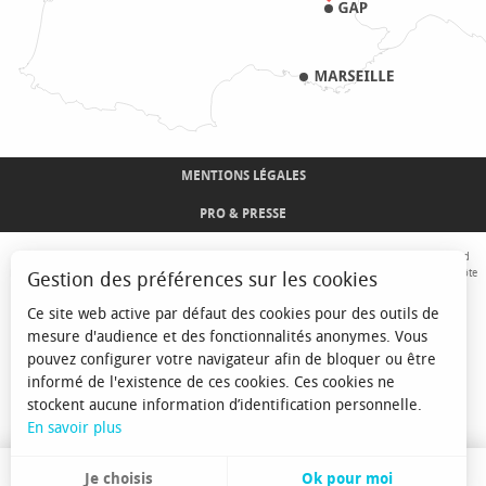
MENTIONS LÉGALES
PRO & PRESSE
Avec le concours de l'Union Européenne. L'Europe s'engage sur le Massif Alpin avec le fond
Européen de Développement Régional. Co-financé par le Conseil Régional Provence-Alpes-Côte
Gestion des préférences sur les cookies
d'Azur et l'Etat, Commissariat Général des Territoires - FNADT - CIMA
Ce site web active par défaut des cookies pour des outils de
mesure d'audience et des fonctionnalités anonymes. Vous
pouvez configurer votre navigateur afin de bloquer ou être
informé de l'existence de ces cookies. Ces cookies ne
stockent aucune information d’identification personnelle.
En savoir plus
Je choisis
Ok pour moi
FR