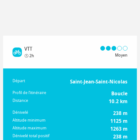
VTT
Moyen
2h
Informations pratiques
Départ
Saint-Jean-Saint-Nicolas
Profil de l’itinéraire
Boucle
Distance
10.2 km
Dénivelé
238 m
Altitude minimum
1125 m
Altitude maximum
1263 m
Dénivelé total positif
238 m