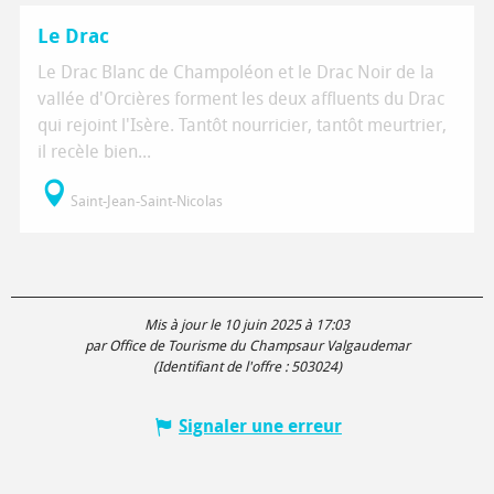
Adresse utile
Le Drac
Le Drac Blanc de Champoléon et le Drac Noir de la
vallée d'Orcières forment les deux affluents du Drac
qui rejoint l'Isère. Tantôt nourricier, tantôt meurtrier,
il recèle bien...
Saint-Jean-Saint-Nicolas
Mis à jour le 10 juin 2025 à 17:03
par Office de Tourisme du Champsaur Valgaudemar
(Identifiant de l'offre :
503024
)
Signaler une erreur