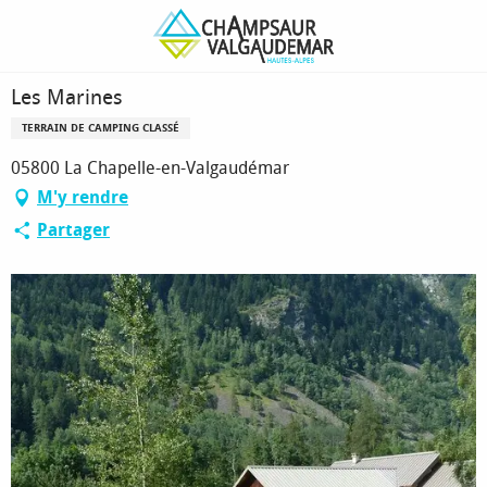
Aller
Page d’accueil
Les Marines
au
contenu
principal
Les Marines
TERRAIN DE CAMPING CLASSÉ
05800 La Chapelle-en-Valgaudémar
M'y rendre
Partager