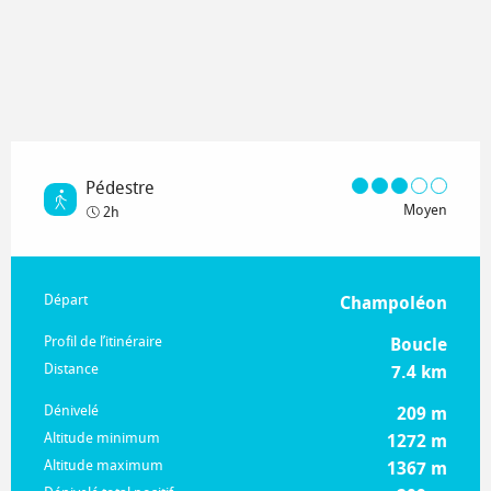
Pédestre
Moyen
2h
Informations pratiques
Départ
Champoléon
Profil de l’itinéraire
Boucle
Distance
7.4 km
Dénivelé
209 m
Altitude minimum
1272 m
Altitude maximum
1367 m