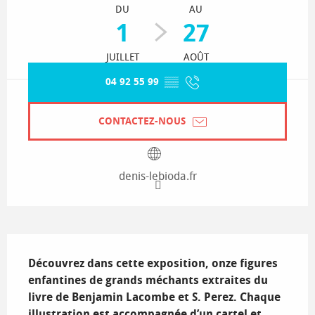
DU
AU
1
27
JUILLET
AOÛT
04 92 55 99
▒▒
CONTACTEZ-NOUS
denis-lebioda.fr
Description
Découvrez dans cette exposition, onze figures 
enfantines de grands méchants extraites du 
livre de Benjamin Lacombe et S. Perez. Chaque 
illustration est accompagnée d’un cartel et 