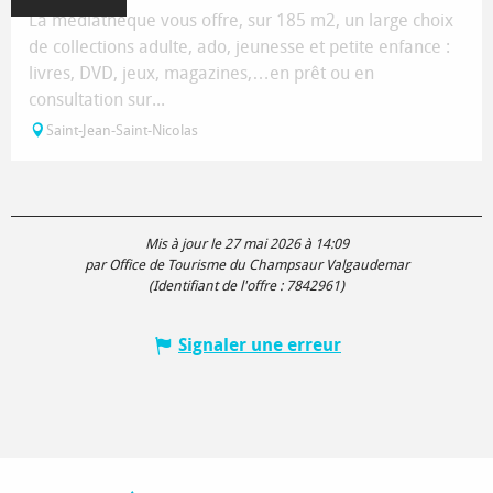
La médiathèque vous offre, sur 185 m2, un large choix
de collections adulte, ado, jeunesse et petite enfance :
livres, DVD, jeux, magazines,…en prêt ou en
consultation sur...
Saint-Jean-Saint-Nicolas
Mis à jour le 27 mai 2026 à 14:09
par Office de Tourisme du Champsaur Valgaudemar
(Identifiant de l'offre :
7842961
)
Signaler une erreur