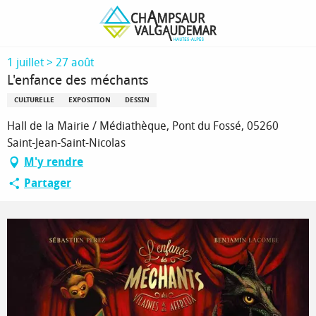
Aller
Page d’accueil
L'enfance des méchants
au
contenu
principal
1 juillet > 27 août
L'enfance des méchants
CULTURELLE
EXPOSITION
DESSIN
Hall de la Mairie / Médiathèque, Pont du Fossé, 05260
Saint-Jean-Saint-Nicolas
M'y rendre
Partager