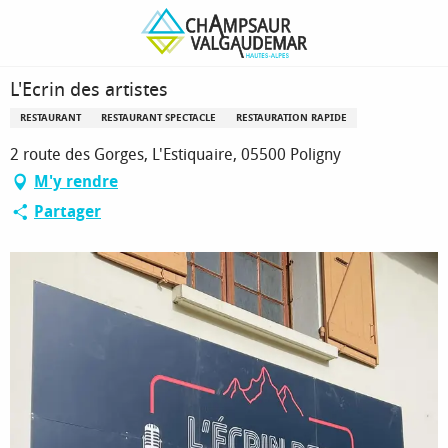
Aller
Page d’accueil
L'Ecrin des artistes
au
contenu
principal
L'Ecrin des artistes
RESTAURANT
RESTAURANT SPECTACLE
RESTAURATION RAPIDE
2 route des Gorges, L'Estiquaire, 05500 Poligny
M'y rendre
Partager