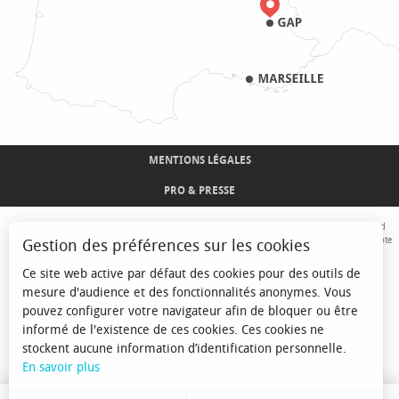
MENTIONS LÉGALES
PRO & PRESSE
Avec le concours de l'Union Européenne. L'Europe s'engage sur le Massif Alpin avec le fond
Européen de Développement Régional. Co-financé par le Conseil Régional Provence-Alpes-Côte
Gestion des préférences sur les cookies
d'Azur et l'Etat, Commissariat Général des Territoires - FNADT - CIMA
Ce site web active par défaut des cookies pour des outils de
mesure d'audience et des fonctionnalités anonymes. Vous
pouvez configurer votre navigateur afin de bloquer ou être
informé de l'existence de ces cookies. Ces cookies ne
stockent aucune information d’identification personnelle.
En savoir plus