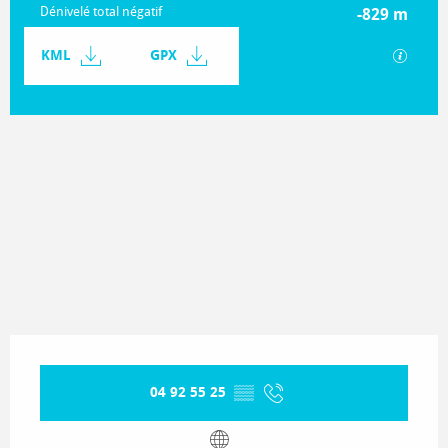
Dénivelé total négatif
-829 m
Documentation
KML
GPX
SECTIO
1528 m de Dénivelé
Dénivelé
Ouverture et coordonnées
04 92 55 25
▒▒