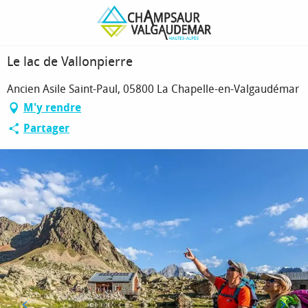
Aller
Page d’accueil
Le lac de Vallonpierre
au
contenu
principal
Le lac de Vallonpierre
Ancien Asile Saint-Paul, 05800 La Chapelle-en-Valgaudémar
M'y rendre
Partager