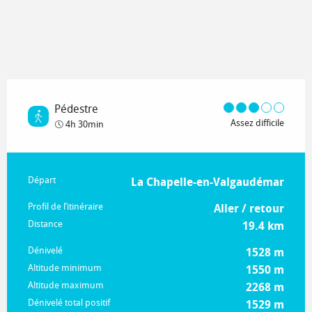
Pédestre
Assez difficile
4h 30min
Informations pratiques
Départ
La Chapelle-en-Valgaudémar
Profil de l’itinéraire
Aller / retour
Distance
19.4 km
Dénivelé
1528 m
Altitude minimum
1550 m
Altitude maximum
2268 m
Dénivelé total positif
1529 m