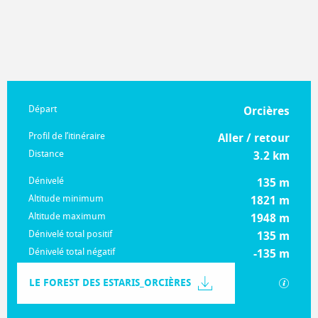
Informations pratiques
Départ
Orcières
Profil de l’itinéraire
Aller / retour
Distance
3.2 km
Dénivelé
135 m
Altitude minimum
1821 m
Altitude maximum
1948 m
Dénivelé total positif
135 m
Dénivelé total négatif
-135 m
Documentation
LE FOREST DES ESTARIS_ORCIÈRES
SECTIO