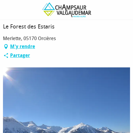
Aller
Page d’accueil
Le Forest des Estaris
au
contenu
principal
Le Forest des Estaris
Merlette, 05170 Orcières
M'y rendre
Partager