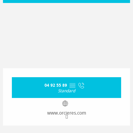
135 m de Dénivelé
Dénivelé
Ouverture et coordonnées
04 92 55 89
▒▒
Standard
www.orcieres.com