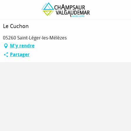
Aller
Page d’accueil
Le Cuchon
au
contenu
principal
Le Cuchon
05260 Saint-Léger-les-Mélèzes
M'y rendre
Partager