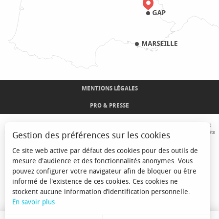
MENTIONS LÉGALES
PRO & PRESSE
Avec le concours de l'Union Européenne. L'Europe s'engage sur le Massif Alpin avec le fond
Européen de Développement Régional. Co-financé par le Conseil Régional Provence-Alpes-Côte
Gestion des préférences sur les cookies
d'Azur et l'Etat, Commissariat Général des Territoires - FNADT - CIMA
Ce site web active par défaut des cookies pour des outils de
mesure d'audience et des fonctionnalités anonymes. Vous
pouvez configurer votre navigateur afin de bloquer ou être
informé de l'existence de ces cookies. Ces cookies ne
stockent aucune information d’identification personnelle.
En savoir plus