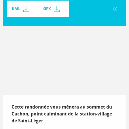
Documentation
KML
GPX
SECTIO
706 m de Dénivelé
Dénivelé
Description
Cette randonnée vous mènera au sommet du 
Cuchon, point culminant de la station-village 
de Saint-Léger.