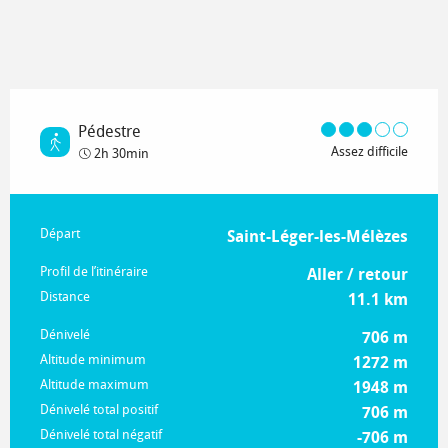
Pédestre
Assez difficile
2h 30min
Informations pratiques
Départ
Saint-Léger-les-Mélèzes
Profil de l’itinéraire
Aller / retour
Distance
11.1 km
Dénivelé
706 m
Altitude minimum
1272 m
Altitude maximum
1948 m
Dénivelé total positif
706 m
Dénivelé total négatif
-706 m