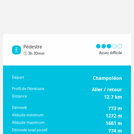
Pédestre
Assez difficile
3h 30min
Informations pratiques
Départ
Champoléon
Profil de l’itinéraire
Aller / retour
Distance
12.7 km
Dénivelé
773 m
Altitude minimum
1272 m
Altitude maximum
1661 m
Dénivelé total positif
774 m