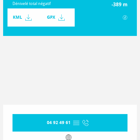
Dénivelé total négatif
-389 m
Documentation
KML
GPX
SECTIO
773 m de Dénivelé
Dénivelé
Ouverture et coordonnées
04 92 49 61
▒▒