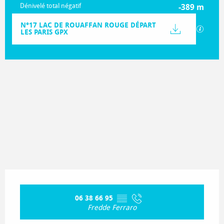
Dénivelé total négatif
-389 m
Documentation
N°17 LAC DE ROUAFFAN ROUGE DÉPART
SECTIO
LES PARIS GPX
389 m de Dénivelé
Dénivelé
Ouverture et coordonnées
06 38 66 95
▒▒
Fredde Ferraro