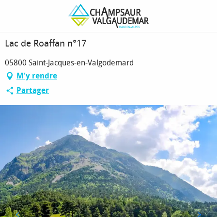
Aller
Page d’accueil
Lac de Roaffan n°17
au
contenu
principal
Lac de Roaffan n°17
05800 Saint-Jacques-en-Valgodemard
M'y rendre
Partager