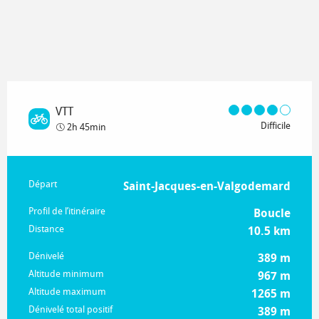
VTT
Difficile
2h 45min
Informations pratiques
Départ
Saint-Jacques-en-Valgodemard
Profil de l’itinéraire
Boucle
Distance
10.5 km
Dénivelé
389 m
Altitude minimum
967 m
Altitude maximum
1265 m
Dénivelé total positif
389 m