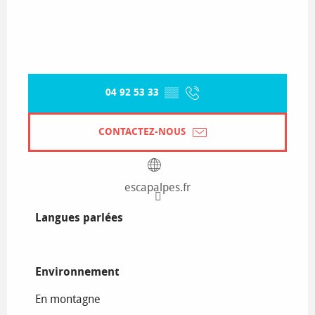
04 92 53 33
▒▒
CONTACTEZ-NOUS
escapalpes.fr
Langues parlées
Langues parlées
Environnement
Environnement
En montagne