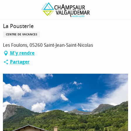
Aller
Page d’accueil
La Pousterle
au
contenu
principal
La Pousterle
CENTRE DE VACANCES
Les Foulons, 05260 Saint-Jean-Saint-Nicolas
M'y rendre
Partager