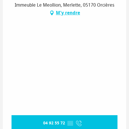
Immeuble Le Meollion, Merlette, 05170 Orcières
M'y rendre
04 92 55 72
▒▒