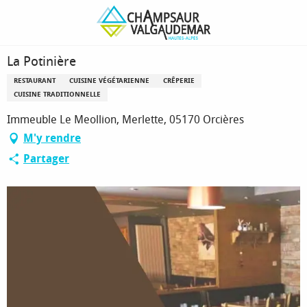
Aller
Page d’accueil
La Potinière
au
contenu
principal
La Potinière
RESTAURANT
CUISINE VÉGÉTARIENNE
CRÊPERIE
CUISINE TRADITIONNELLE
Immeuble Le Meollion, Merlette, 05170 Orcières
M'y rendre
Partager