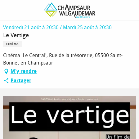
Aller
Page d’accueil
Le Vertige
au
contenu
principal
Vendredi 21 août à 20:30 / Mardi 25 août à 20:30
Le Vertige
CINÉMA
Cinéma 'Le Central', Rue de la trésorerie, 05500 Saint-
Bonnet-en-Champsaur
M'y rendre
Partager