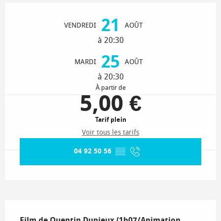
Ouverture et coordonnées
21
VENDREDI
AOÛT
à 20:30
25
MARDI
AOÛT
à 20:30
À partir de
5,00 €
Tarif plein
Voir tous les tarifs
04 92 50 56
▒▒
Description
Film de Quentin Dupieux (1h07/Animation, 