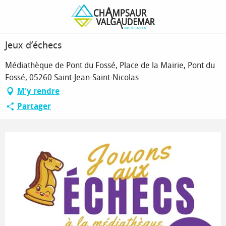
Aller
Page d’accueil
Jeux d’échecs
au
contenu
principal
Jeux d’échecs
Médiathèque de Pont du Fossé, Place de la Mairie, Pont du
Fossé, 05260 Saint-Jean-Saint-Nicolas
M'y rendre
Partager