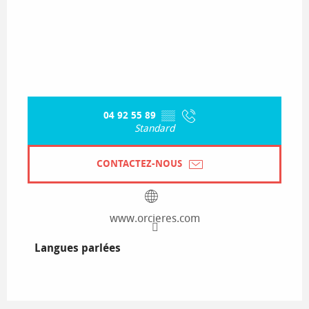
04 92 55 89
▒▒
Standard
CONTACTEZ-NOUS
www.orcieres.com
Langues parlées
Langues parlées