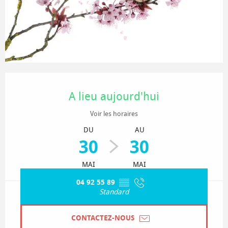
Ouverture et coordonnées
A lieu aujourd'hui
Voir les horaires
DU
AU
30
30
MAI
MAI
04 92 55 89
▒▒
Standard
CONTACTEZ-NOUS