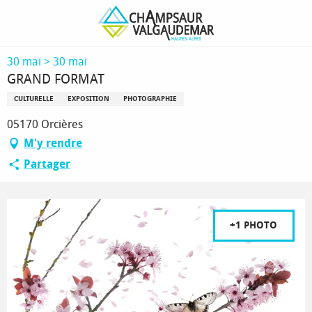
Aller
Page d’accueil
GRAND FORMAT
au
contenu
principal
30 mai > 30 mai
GRAND FORMAT
CULTURELLE
EXPOSITION
PHOTOGRAPHIE
05170 Orcières
M'y rendre
Partager
+1 PHOTO