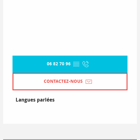
06 82 70 96
▒▒
CONTACTEZ-NOUS
Langues parlées
Langues parlées