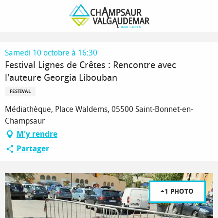
Aller
Page d’accueil
au
Festival Lignes de Crêtes : Rencontre avec l'auteure Georgia Libouban
contenu
principal
Samedi 10 octobre à 16:30
Festival Lignes de Crêtes : Rencontre avec
l'auteure Georgia Libouban
FESTIVAL
Médiathèque, Place Waldems, 05500 Saint-Bonnet-en-
Champsaur
M'y rendre
Partager
+1 PHOTO