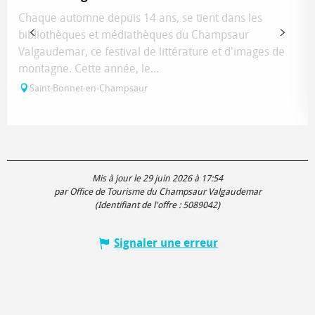
Chaque automne depuis 14 ans, se tient dans les
bibliothèques et médiathèques du Champsaur
Valgaudemar, ce festival de littérature et d'images de
montagne. Cette année, le...
Saint-Bonnet-en-Champsaur
Mis à jour le 29 juin 2026 à 17:54
par Office de Tourisme du Champsaur Valgaudemar
(Identifiant de l'offre :
5089042
)
Signaler une erreur