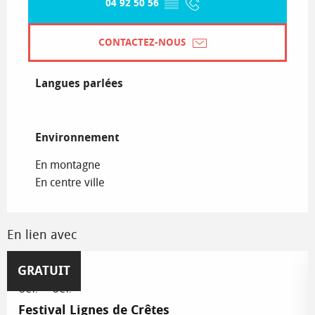
04 92 50 56
▒▒
CONTACTEZ-NOUS
Langues parlées
Langues parlées
Environnement
Environnement
En montagne
En centre ville
En lien avec
2
11
GRATUIT
OCT.
OCT.
Festival Lignes de Crêtes