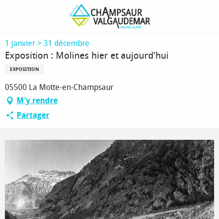
Aller
Page d’accueil
Exposition : Molines hier et aujourd'hui
au
contenu
principal
1 janvier > 31 décembre
Exposition : Molines hier et aujourd'hui
EXPOSITION
05500 La Motte-en-Champsaur
M'y rendre
Partager