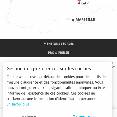
MENTIONS LÉGALES
PRO & PRESSE
Avec le concours de l'Union Européenne. L'Europe s'engage sur le Massif Alpin avec le fond
Européen de Développement Régional. Co-financé par le Conseil Régional Provence-Alpes-Côte
Gestion des préférences sur les cookies
d'Azur et l'Etat, Commissariat Général des Territoires - FNADT - CIMA
Ce site web active par défaut des cookies pour des outils de
mesure d'audience et des fonctionnalités anonymes. Vous
pouvez configurer votre navigateur afin de bloquer ou être
informé de l'existence de ces cookies. Ces cookies ne
stockent aucune information d’identification personnelle.
En savoir plus
Je choisis
Ok pour moi
FR