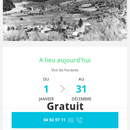
Ouverture et coordonnées
A lieu aujourd'hui
Voir les horaires
DU
AU
1
31
JANVIER
DÉCEMBRE
Gratuit
04 92 57 11
▒▒