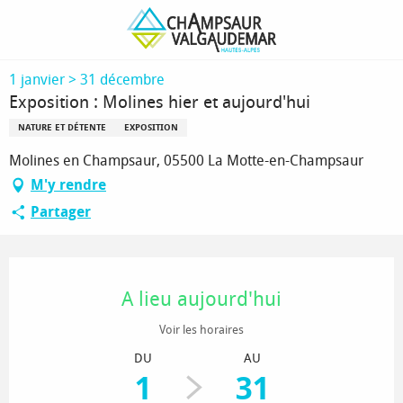
Aller
Page d’accueil
Exposition : Molines hier et aujourd'hui
au
contenu
principal
1 janvier > 31 décembre
Exposition : Molines hier et aujourd'hui
NATURE ET DÉTENTE
EXPOSITION
Molines en Champsaur, 05500 La Motte-en-Champsaur
M'y rendre
Partager
Ouverture et coordonnées
A lieu aujourd'hui
Voir les horaires
DU
AU
1
31