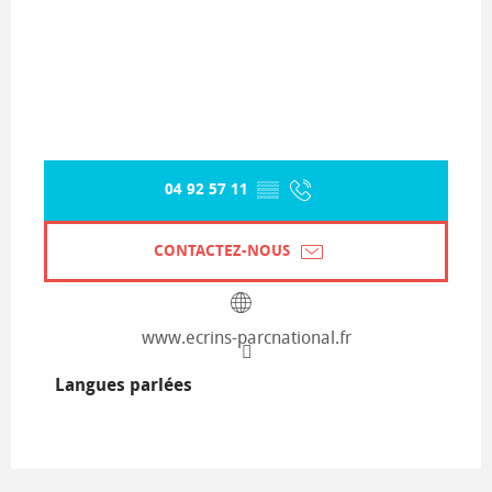
04 92 57 11
▒▒
CONTACTEZ-NOUS
www.ecrins-parcnational.fr
Langues parlées
Langues parlées