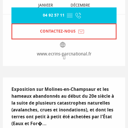
JANVIER
DÉCEMBRE
04 92 57 11
▒▒
CONTACTEZ-NOUS
www.ecrins-parcnational.fr
Description
Exposition sur Molines-en-Champsaur et les 
hameaux abandonnés au début du 20e siècle à 
la suite de plusieurs catastrophes naturelles 
(avalanches, crues et inondations), et dont les 
terres ont petit à petit été achetées par l'État 
(Eaux et For�...