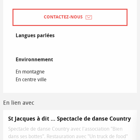
CONTACTEZ-NOUS
Langues parlées
Langues parlées
Environnement
Environnement
En montagne
En centre ville
En lien avec
St Jacques à dit ... Spectacle de danse Country
Spectacle de danse Country avec l'association "Bien
dans ses bottes". Restauration avec "Un truck de food"