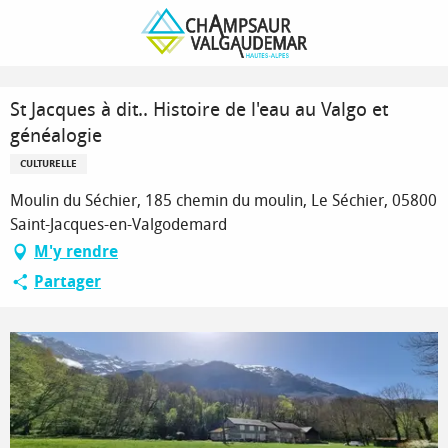
Aller
Page d’accueil
au
St Jacques à dit.. Histoire de l'eau au Valgo et généalogie
contenu
principal
St Jacques à dit.. Histoire de l'eau au Valgo et
généalogie
CULTURELLE
Moulin du Séchier, 185 chemin du moulin, Le Séchier, 05800
Saint-Jacques-en-Valgodemard
M'y rendre
Partager