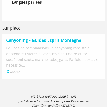
Langues parlées
Langues parlées
Sur place
Canyoning - Guides Esprit Montagne
Equipés de combinaisons, le canyoning consiste à
descendre rivières et vasques d’eau claire où se
succèdent sauts, marche, toboggans. Parfois, l’obstacle
nécessite...
Ancelle
Mis à jour le 07 août 2026 à 11:42
par Office de Tourisme du Champsaur Valgaudemar
(Identifiant de l'offre :
5718789
)