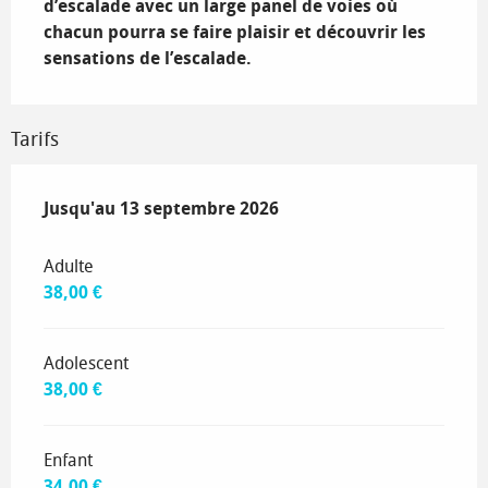
d’escalade avec un large panel de voies où 
chacun pourra se faire plaisir et découvrir les 
sensations de l’escalade.
Tarifs
Du
Jusqu'au
1 mai 2026
13 septembre 2026
au
13 septembre 2026
Adulte
38,00 €
Adolescent
38,00 €
Enfant
34,00 €