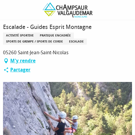
Aller
Page d’accueil
Escalade - Guides Esprit Montagne
au
contenu
principal
Escalade - Guides Esprit Montagne
ACTIVITÉ SPORTIVE
PRATIQUE ENCADRÉE
SPORTS DE GRIMPE / SPORTS DE CORDE
ESCALADE
05260 Saint-Jean-Saint-Nicolas
M'y rendre
Partager