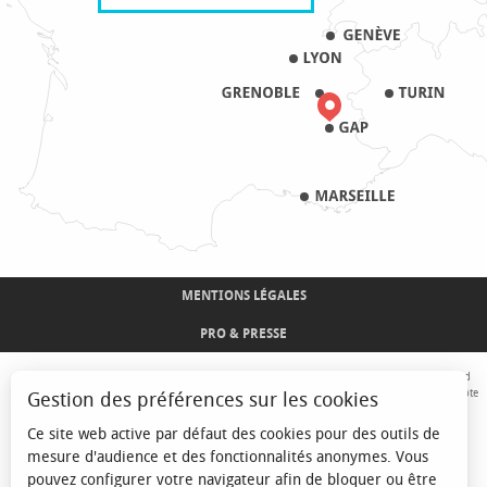
MENTIONS LÉGALES
PRO & PRESSE
Avec le concours de l'Union Européenne. L'Europe s'engage sur le Massif Alpin avec le fond
Européen de Développement Régional. Co-financé par le Conseil Régional Provence-Alpes-Côte
Gestion des préférences sur les cookies
d'Azur et l'Etat, Commissariat Général des Territoires - FNADT - CIMA
Ce site web active par défaut des cookies pour des outils de
mesure d'audience et des fonctionnalités anonymes. Vous
pouvez configurer votre navigateur afin de bloquer ou être