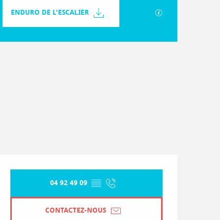
Documentation
ENDURO DE L'ESCALIER
SECTIONS.TOURIS
Dénivelé
765 m de Dénivelé
Ouverture et coordonnées
04 92 49 09
▒▒
CONTACTEZ-NOUS