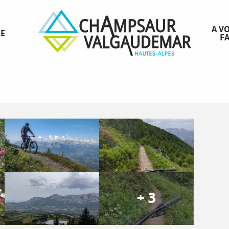
A VO
RE
FA
+ 3