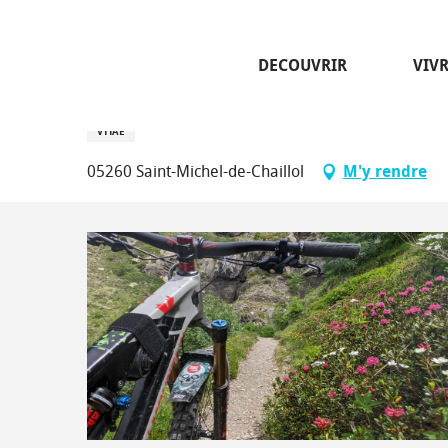
Aller
Page d’accueil
Enduro de l'escalier
au
contenu
DECOUVRIR
VIV
principal
Enduro de l'escalier
VTTAE
05260 Saint-Michel-de-Chaillol
M'y rendre