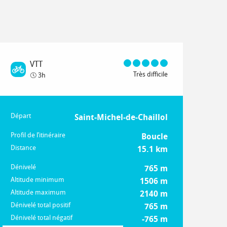
VTT
Très difficile
3h
Départ
Informations pratiques
Saint-Michel-de-Chaillol
Profil de l’itinéraire
Boucle
Distance
15.1 km
Dénivelé
765 m
Altitude minimum
1506 m
Altitude maximum
2140 m
Dénivelé total positif
765 m
Dénivelé total négatif
-765 m