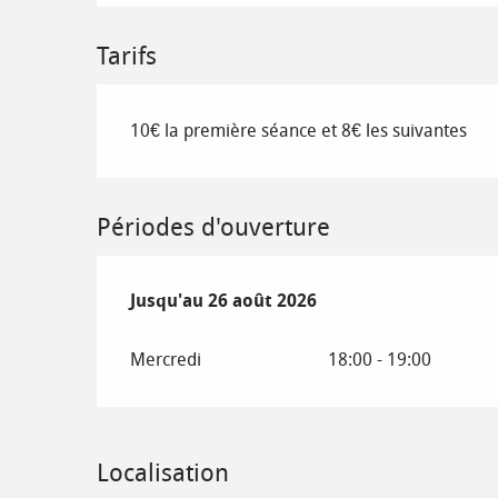
Tarifs
10€ la première séance et 8€ les suivantes
Périodes d'ouverture
Du
Jusqu'au
8 juillet 2026
26 août 2026
au
26 août 2026
Mercredi
18:00 - 19:00
Localisation