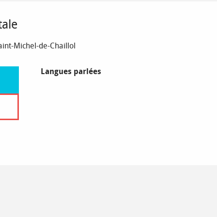
tale
aint-Michel-de-Chaillol
Langues parlées
Langues parlées