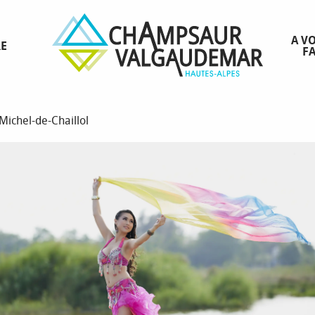
A VO
RE
FA
e
Michel-de-Chaillol