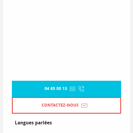
04 65 00 13
▒▒
CONTACTEZ-NOUS
Langues parlées
Langues parlées