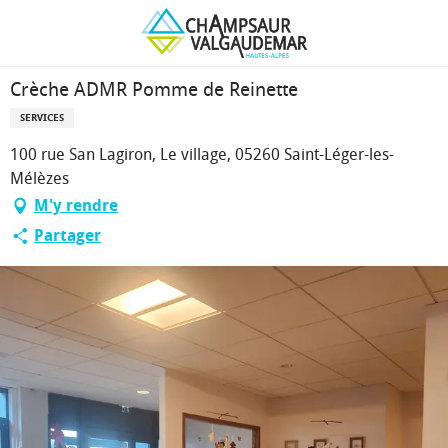
Aller
Page d’accueil
Crèche ADMR Pomme de Reinette
au
contenu
principal
Crèche ADMR Pomme de Reinette
SERVICES
100 rue San Lagiron, Le village, 05260 Saint-Léger-les-
Mélèzes
M'y rendre
Partager