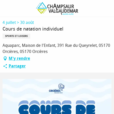
Aller
Page d’accueil
Cours de natation individuel
au
contenu
principal
4 juillet > 30 août
Cours de natation individuel
SPORTS ET LOISIRS
Aquaparc, Maison de l'Enfant, 391 Rue du Queyrelet, 05170
Orcières, 05170 Orcières
M'y rendre
Partager