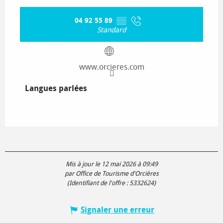
04 92 55 89
▒▒
Standard
www.orcieres.com
Langues parlées
Langues parlées
Mis à jour le 12 mai 2026 à 09:49
par Office de Tourisme d'Orcières
(Identifiant de l'offre :
5332624
)
Signaler une erreur