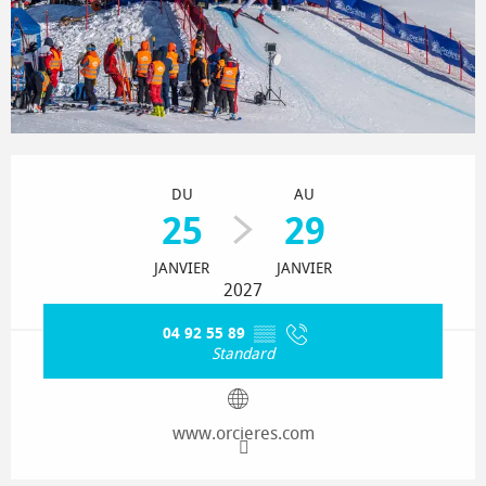
Ouverture et coordonnées
DU
AU
25
29
JANVIER
JANVIER
2027
04 92 55 89
▒▒
Standard
www.orcieres.com