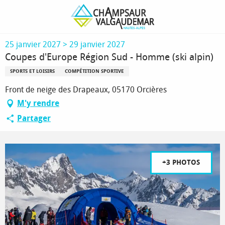
Aller
Page d’accueil
Coupes d'Europe Région Sud - Homme (ski alpin)
au
contenu
principal
25 janvier 2027 > 29 janvier 2027
Coupes d'Europe Région Sud - Homme (ski alpin)
SPORTS ET LOISIRS
COMPÉTITION SPORTIVE
Front de neige des Drapeaux, 05170 Orcières
M'y rendre
Partager
+3 PHOTOS