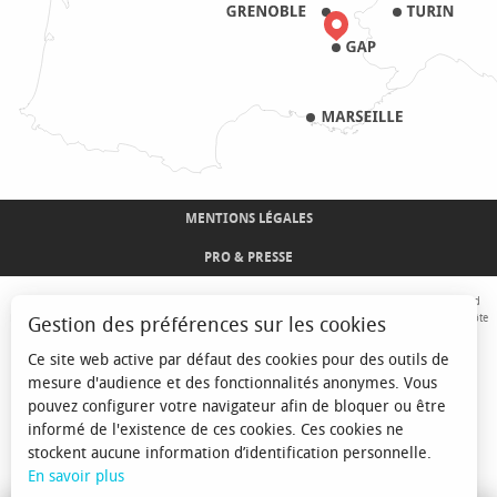
MENTIONS LÉGALES
PRO & PRESSE
Avec le concours de l'Union Européenne. L'Europe s'engage sur le Massif Alpin avec le fond
Européen de Développement Régional. Co-financé par le Conseil Régional Provence-Alpes-Côte
Gestion des préférences sur les cookies
d'Azur et l'Etat, Commissariat Général des Territoires - FNADT - CIMA
Ce site web active par défaut des cookies pour des outils de
mesure d'audience et des fonctionnalités anonymes. Vous
pouvez configurer votre navigateur afin de bloquer ou être
informé de l'existence de ces cookies. Ces cookies ne
stockent aucune information d’identification personnelle.
En savoir plus