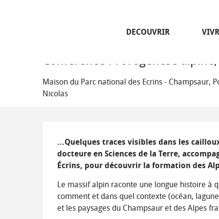
Aller
Page d’accueil
Conférence : l'orogénèse alpine, ou comme
au
contenu
DECOUVRIR
VIV
principal
Mercredi 19 août de 18:00 à 20:00
Conférence : l'orogénèse alpine
Maison du Parc national des Ecrins - Champsaur, P
Nicolas
Description
...Quelques traces visibles dans les caill
docteure en Sciences de la Terre, accompa
Écrins, pour découvrir la formation des Alp
Le massif alpin raconte une longue histoire à qu
comment et dans quel contexte (océan, lagune, co
et les paysages du Champsaur et des Alpes fran