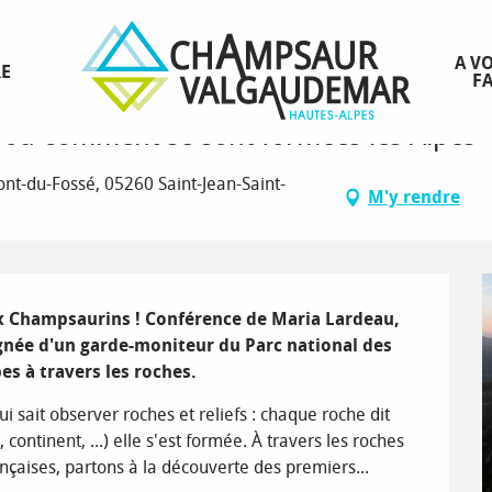
nt se sont formées les Alpes
A VO
RE
FA
, ou comment se sont formées les Alpes
ont-du-Fossé, 05260 Saint-Jean-Saint-
M'y rendre
oux Champsaurins ! Conférence de Maria Lardeau, 
gnée d'un garde-moniteur du Parc national des 
es à travers les roches.
i sait observer roches et reliefs : chaque roche dit 
ntinent, ...) elle s'est formée. À travers les roches 
çaises, partons à la découverte des premiers...