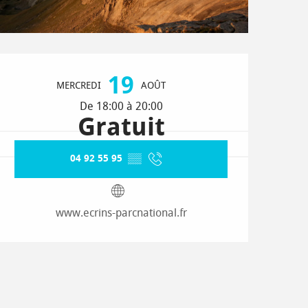
Ouverture et coordonnées
19
MERCREDI
AOÛT
De 18:00 à 20:00
Gratuit
04 92 55 95
▒▒
www.ecrins-parcnational.fr